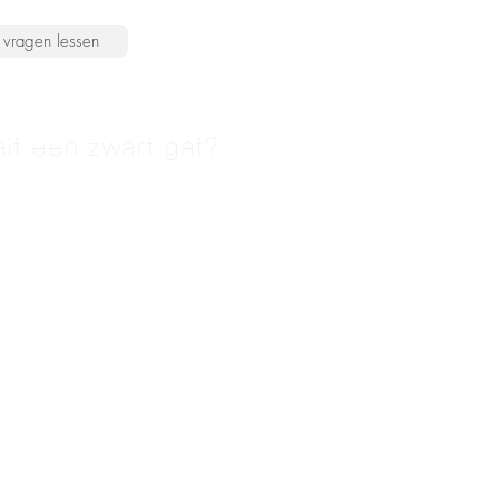
vragen lessen
it een zwart gat?