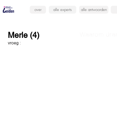
over
alle experts
alle antwoorden
Merle (4)
Waarom draa
vroeg :