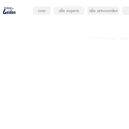
over
alle experts
alle antwoorden
Wanneer we