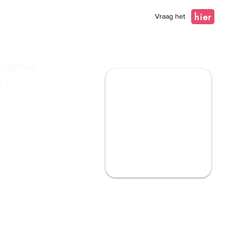
hier
Vraag het
 donker
m