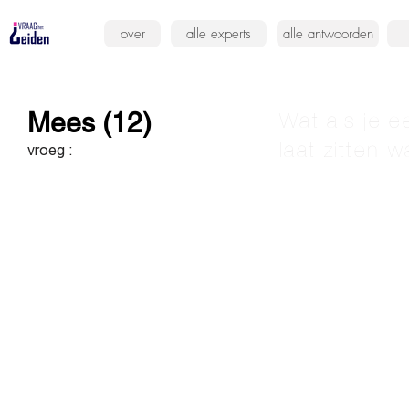
over
alle experts
alle antwoorden
Mees (12)
Wat als je e
laat zitten 
vroeg :