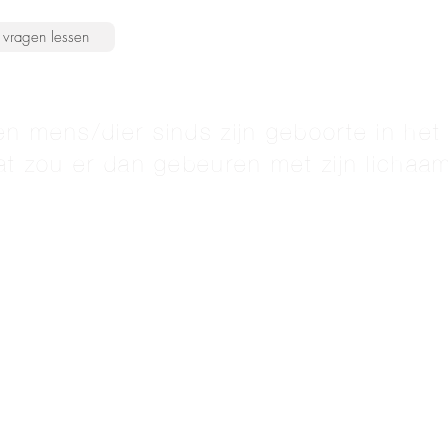
vragen lessen
en mens/dier sinds zijn geboorte in het
wat zou er dan gebeuren met zijn lichaa