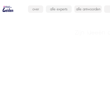
over
alle experts
alle antwoorden
Zijn ideeën 