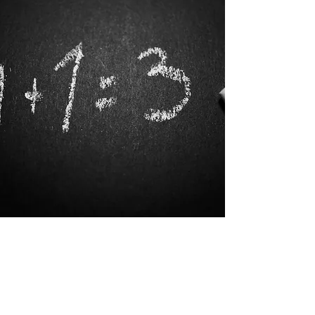
Welke verkeerde opvattingen over de toekomst ha
men vroeger?
Verkeerde opvattingen