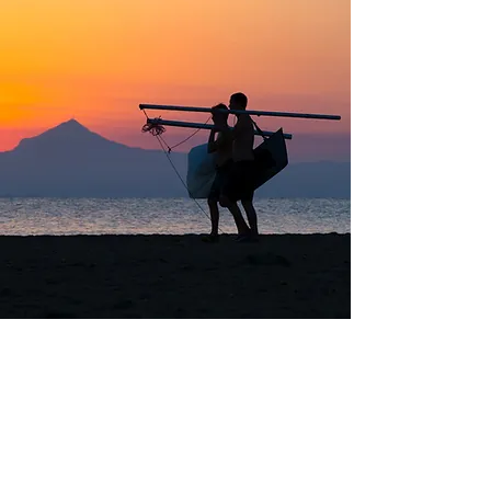
Waarin vervoerden mensen water in het stenen
tijdperk?
Waterdragers