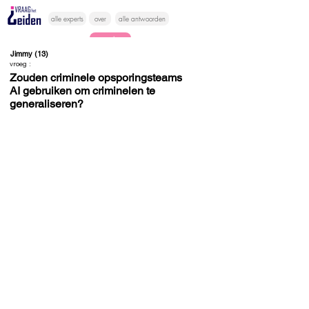
alle experts
over
alle antwoorden
vragen lessen
Jimmy (13)
vroeg :
Vraag het
Zouden criminele opsporingsteams
AI gebruiken om criminelen te
hier
generaliseren?