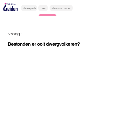
alle experts
over
alle antwoorden
vragen lessen
Vraag het
vroeg :
hier
Bestonden er ooit dwergvolkeren?