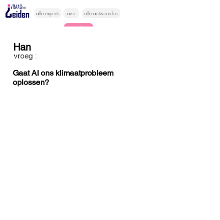
alle experts
over
alle antwoorden
vragen lessen
Han
Vraag het
vroeg :
hier
Gaat AI ons klimaatprobleem
oplossen?