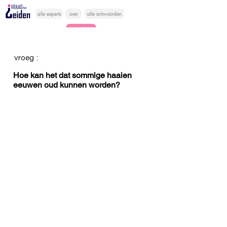
alle experts
over
alle antwoorden
vragen lessen
Vraag het
vroeg :
hier
Hoe kan het dat sommige haaien
eeuwen oud kunnen worden?