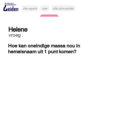
alle experts
over
alle antwoorden
vragen lessen
Helene
Vraag het
vroeg :
hier
Hoe kan oneindige massa nou in
hemelsnaam uit 1 punt komen?