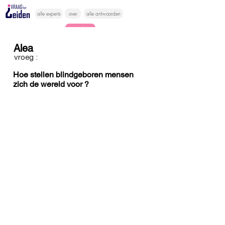
alle experts
over
alle antwoorden
vragen lessen
Alea
Vraag het
vroeg :
hier
Hoe stellen blindgeboren mensen
zich de wereld voor ?