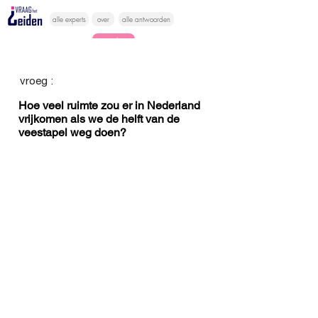
alle experts
over
alle antwoorden
vragen lessen
Vraag het
vroeg :
hier
Hoe veel ruimte zou er in Nederland
vrijkomen als we de helft van de
veestapel weg doen?