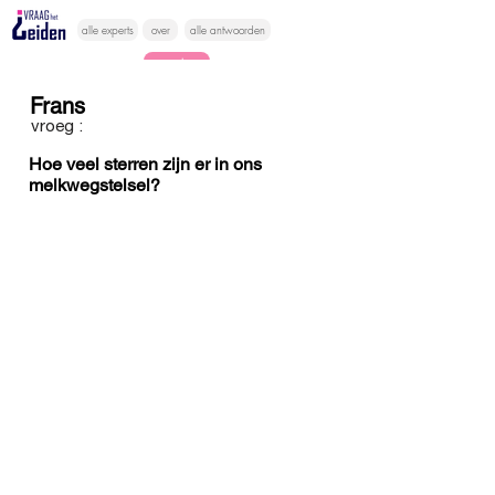
alle experts
over
alle antwoorden
vragen lessen
Frans
Vraag het
vroeg :
hier
Hoe veel sterren zijn er in ons
melkwegstelsel?