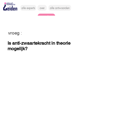
alle experts
over
alle antwoorden
vragen lessen
Vraag het
vroeg :
hier
Is anti-zwaartekracht in theorie
mogelijk?