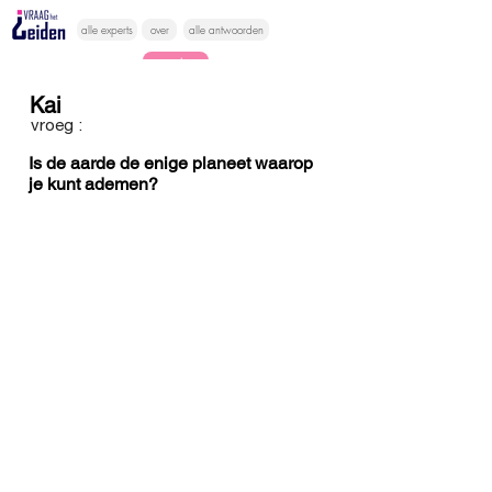
alle experts
over
alle antwoorden
vragen lessen
Kai
Vraag het
vroeg :
hier
Is de aarde de enige planeet waarop
je kunt ademen?