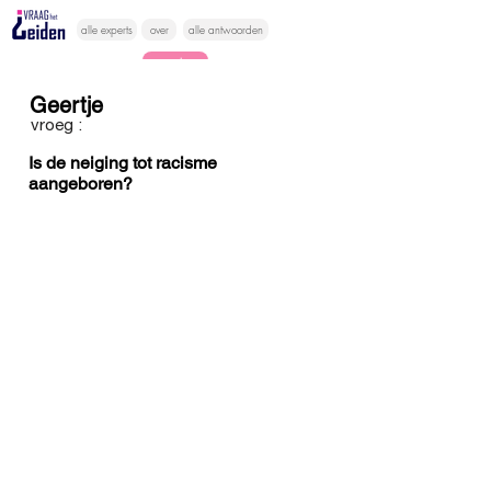
alle experts
over
alle antwoorden
vragen lessen
Geertje
Vraag het
vroeg :
hier
Is de neiging tot racisme
aangeboren?