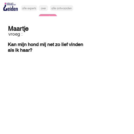
alle experts
over
alle antwoorden
vragen lessen
Maartje
Vraag het
vroeg :
hier
Kan mijn hond mij net zo lief vinden
als ik haar?