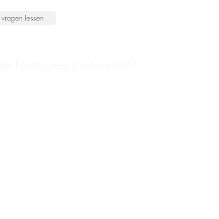
vragen lessen
e Noordzee inpolderen?