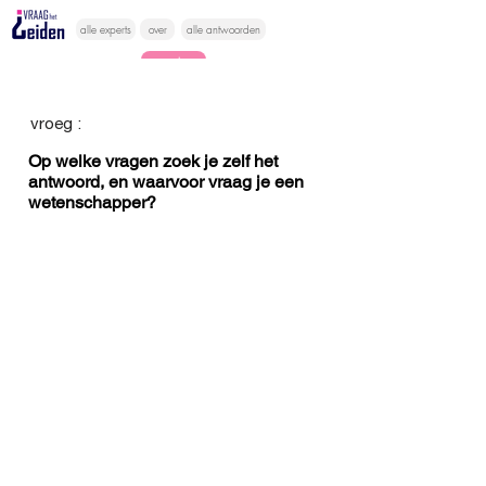
alle experts
over
alle antwoorden
vragen lessen
Vraag het
vroeg :
hier
Op welke vragen zoek je zelf het
antwoord, en waarvoor vraag je een
wetenschapper?