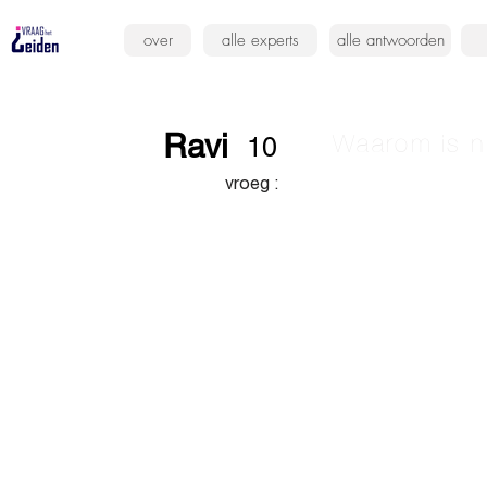
over
alle experts
alle antwoorden
Ravi
Waarom is n
10
vroeg :