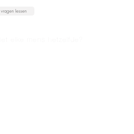
vragen lessen
iet elke mens hetzelfde?