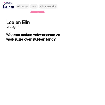
alle experts
over
alle antwoorden
vragen lessen
Loe en Elin
Vraag het
vroeg :
hier
Waarom maken volwassenen zo
vaak ruzie over stukken land?