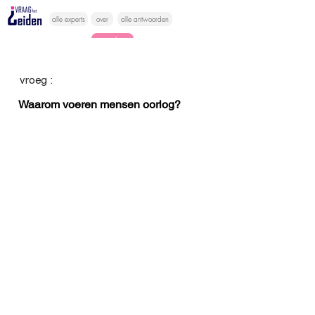
alle experts
over
alle antwoorden
vragen lessen
Vraag het
vroeg :
hier
Waarom voeren mensen oorlog?