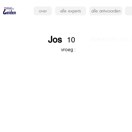
over
alle experts
alle antwoorden
Jos
Waarom wil i
10
vroeg :