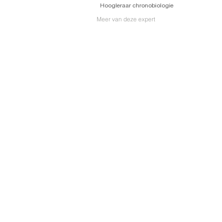
Hoogleraar chronobiologie
Meer van deze expert