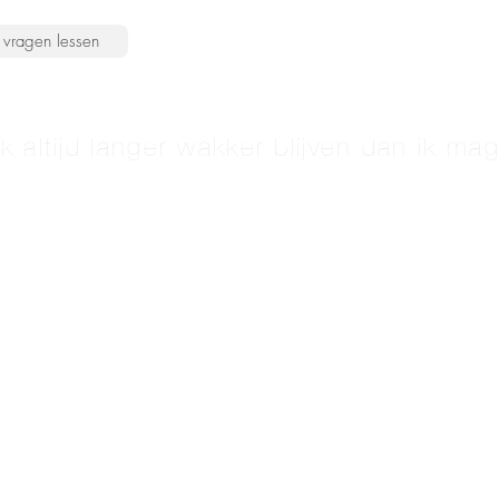
vragen lessen
k altijd langer wakker blijven dan ik ma