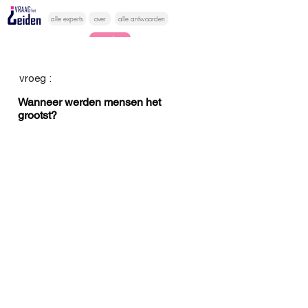
alle experts
over
alle antwoorden
vragen lessen
Vraag het
vroeg :
hier
Wanneer werden mensen het
grootst?