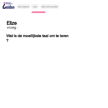
alle experts
over
alle antwoorden
vragen lessen
Elize
Vraag het
vroeg :
hier
Wat is de moeilijkste taal om te leren
?