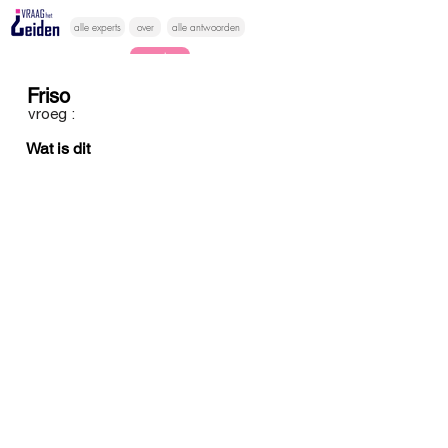
alle experts
over
alle antwoorden
vragen lessen
Friso
Vraag het
vroeg :
hier
Wat is dit