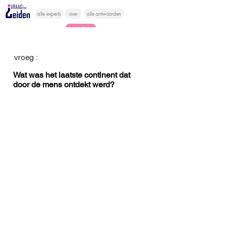
alle experts
over
alle antwoorden
vragen lessen
Vraag het
vroeg :
hier
Wat was het laatste continent dat
door de mens ontdekt werd?