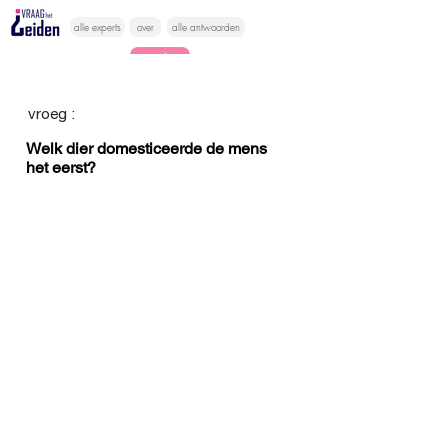
alle experts
over
alle antwoorden
vragen lessen
Vraag het
vroeg :
hier
Welk dier domesticeerde de mens
het eerst?