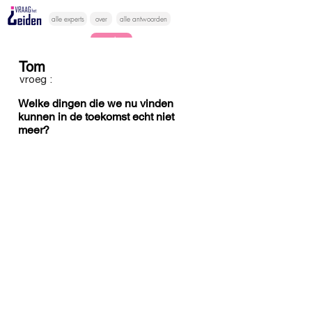
alle experts
over
alle antwoorden
vragen lessen
Tom
Vraag het
vroeg :
hier
Welke dingen die we nu vinden
kunnen in de toekomst echt niet
meer?