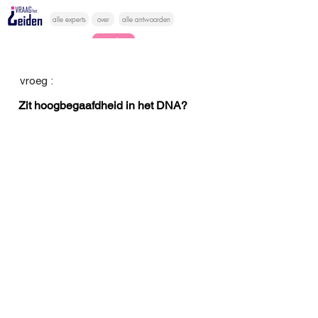
alle experts
over
alle antwoorden
vragen lessen
Vraag het
vroeg :
hier
Zit hoogbegaafdheid in het DNA?