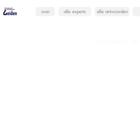
over
alle experts
alle antwoorden
Evolueert rel