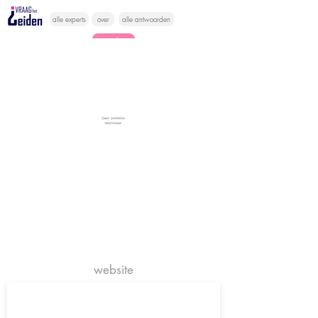
alle experts
over
alle antwoorden
vragen lessen
Vraag het
hier
website