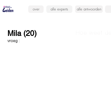
over
alle experts
alle antwoorden
Mila (20)
Hoe weet de
vroeg :