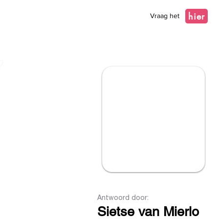
hier
Vraag het
?
Antwoord door:
Sietse van Mierlo