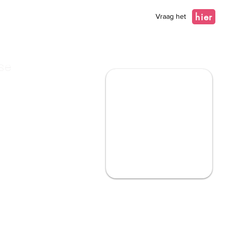
hier
Vraag het
se