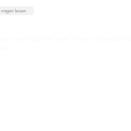
vragen lessen
en we nog niet veel meer ondergrond
ges?