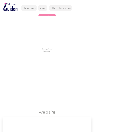
alle experts
over
alle antwoorden
vragen lessen
Vraag het
hier
website