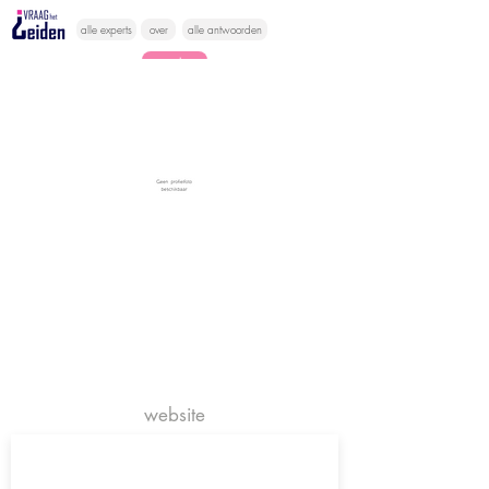
alle experts
over
alle antwoorden
vragen lessen
Vraag het
hier
website