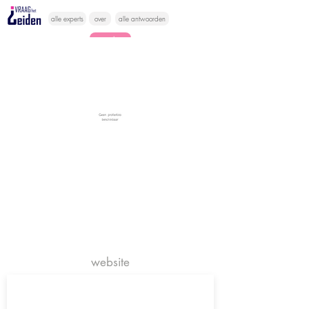
alle experts
over
alle antwoorden
vragen lessen
Vraag het
hier
website