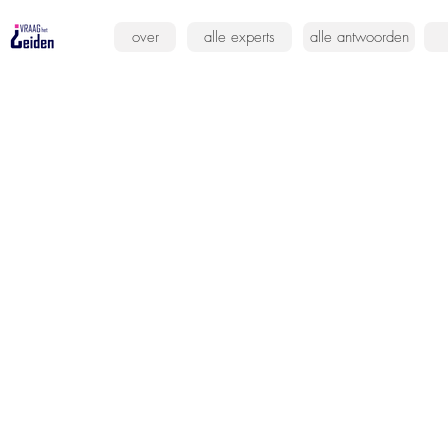
over
alle experts
alle antwoorden