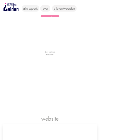
alle experts
over
alle antwoorden
vragen lessen
Vraag het
hier
website