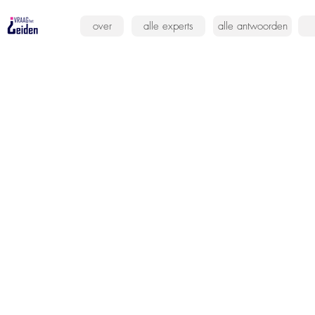
over
alle experts
alle antwoorden