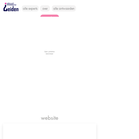
alle experts
over
alle antwoorden
vragen lessen
Vraag het
hier
website