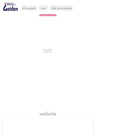
alle experts
over
alle antwoorden
vragen lessen
Vraag het
hier
website