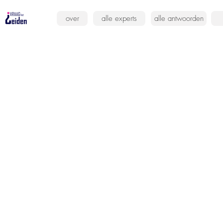
over
alle experts
alle antwoorden