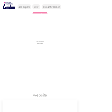
alle experts
over
alle antwoorden
vragen lessen
Vraag het
hier
website