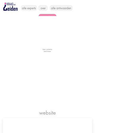
alle experts
over
alle antwoorden
vragen lessen
Vraag het
hier
website