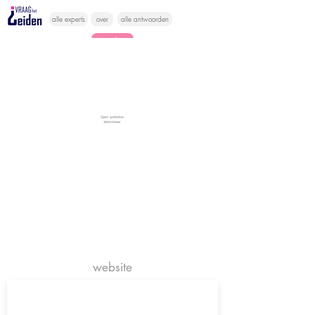
alle experts
over
alle antwoorden
vragen lessen
Vraag het
hier
website