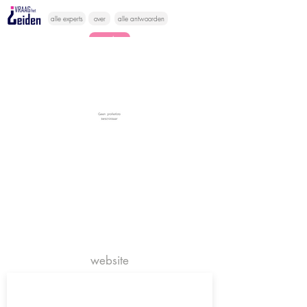
alle experts
over
alle antwoorden
vragen lessen
Vraag het
hier
website