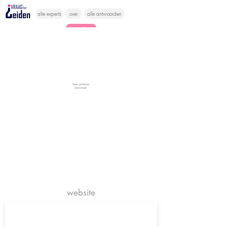
alle experts
over
alle antwoorden
vragen lessen
Vraag het
hier
website