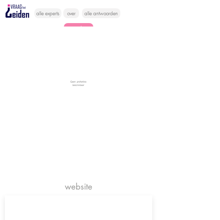
alle experts
over
alle antwoorden
vragen lessen
Vraag het
hier
website