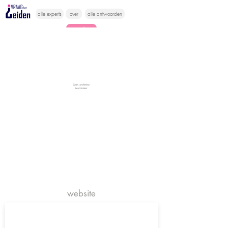
alle experts
over
alle antwoorden
vragen lessen
Vraag het
hier
website