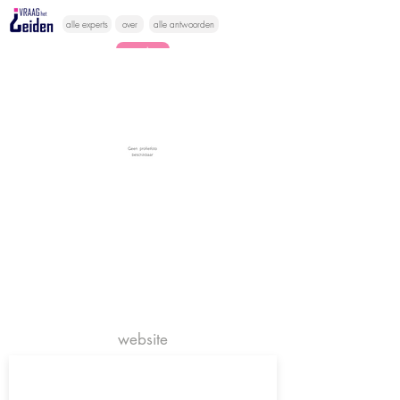
alle experts
over
alle antwoorden
vragen lessen
Vraag het
hier
website